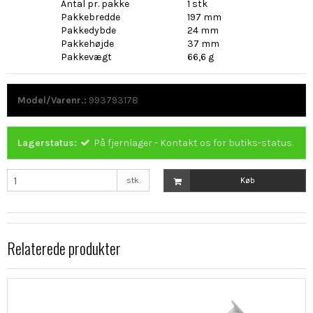
Antal pr. pakke
1 stk
Pakkebredde
197 mm
Pakkedybde
24 mm
Pakkehøjde
37 mm
Pakkevægt
66,6 g
Model/Varenr.:
993793178
Lagerstatus:
På fjernlager - Kontakt os for butiks-status.
stk.
Køb
Relaterede produkter