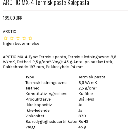
ARCTIC MX-4 Termisk paste Kølepasta
189,00 DKK
ARCTIC
Ingen bedømmelse
ARCTIC MX-4. Type: Termisk pasta, Termisk ledningsevne: 8,5
W/mK, Tæthed: 2,5 g/cm³. Vægt: 45 g. Antal pr. pakke: 1 stk,
Pakkebredde: 197 mm, Pakkedybde: 24 mm
Type
Termisk pasta
Termisk ledningsevne
8,5 W/mK
Tæthed
2,5 g/cm³
Konstitutiv ingrediens
Kulfiber
Produktfarve
Blå, Hvid
Ikke kapacitiv
Ja
Ikke-ledende
Ja
Viskositet
870
Bæredygtighedscertifikater
RoHS
Vægt
45 g