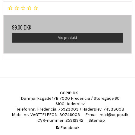
99,00 DKK
Vis produkt
CCPIP.DK
Danmarksgade 17B 7000 Fredericia / Storegade 60
6100 Haderslev
Telefonnr.
:
Fredericia: 75923003 / Haderslev: 74533003
Mobil nr.
:
VAGTTELEFON: 30746003
E-mail
:
mail@ccpip.dk
CVR-nummer
:
25912942
Sitemap
Facebook