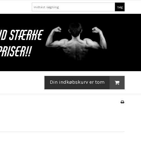
Søg
Din indkøbskurv er tom