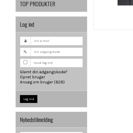
TOP PRODUKTER
Log ind
Husk log ind
Glemt din adgangskode?
Opret bruger
Ansøg om bruger (B2B)
Log ind
Nyhedstilmelding