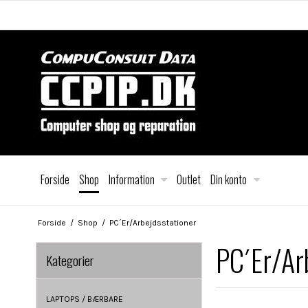
Forside
Shop
Information
Outlet
Din konto
Forside
/
Shop
/
PC´Er/Arbejdsstationer
PC´Er/Ar
Kategorier
LAPTOPS / BÆRBARE