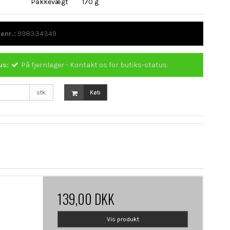
Pakkevægt
170 g
enr.:
998334349
us:
På fjernlager - Kontakt os for butiks-status.
stk.
Køb
139,00 DKK
Vis produkt