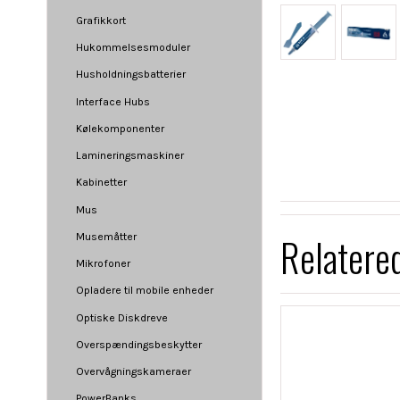
Grafikkort
Hukommelsesmoduler
Husholdningsbatterier
Interface Hubs
Kølekomponenter
Lamineringsmaskiner
Kabinetter
Mus
Relatere
Musemåtter
Mikrofoner
Opladere til mobile enheder
Optiske Diskdreve
Overspændingsbeskytter
Overvågningskameraer
PowerBanks