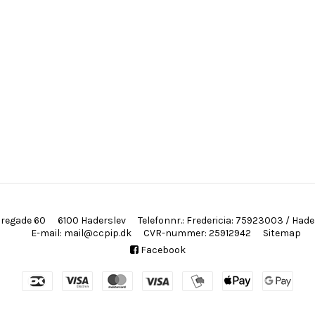
oregade 60
6100 Haderslev
Telefonnr.
:
Fredericia: 75923003 / Had
E-mail
:
mail@ccpip.dk
CVR-nummer
:
25912942
Sitemap
Facebook