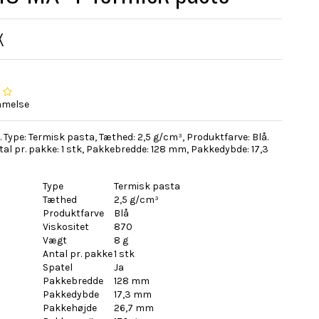
K
mmelse
 Type: Termisk pasta, Tæthed: 2,5 g/cm³, Produktfarve: Blå.
ntal pr. pakke: 1 stk, Pakkebredde: 128 mm, Pakkedybde: 17,3
Type
Termisk pasta
Tæthed
2,5 g/cm³
Produktfarve
Blå
Viskositet
870
Vægt
8 g
Antal pr. pakke
1 stk
Spatel
Ja
Pakkebredde
128 mm
Pakkedybde
17,3 mm
Pakkehøjde
26,7 mm