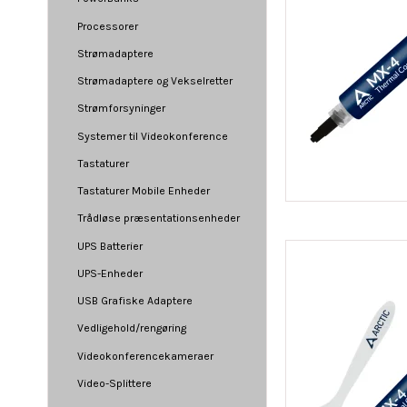
Processorer
Strømadaptere
Strømadaptere og Vekselretter
Strømforsyninger
Systemer til Videokonference
Tastaturer
Tastaturer Mobile Enheder
Trådløse præsentationsenheder
UPS Batterier
UPS-Enheder
USB Grafiske Adaptere
Vedligehold/rengøring
Videokonferencekameraer
Video-Splittere