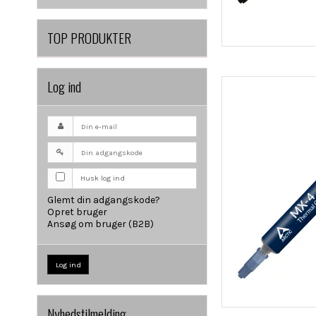
TOP PRODUKTER
Log ind
Husk log ind
Glemt din adgangskode?
Opret bruger
Ansøg om bruger (B2B)
Log ind
Nyhedstilmelding