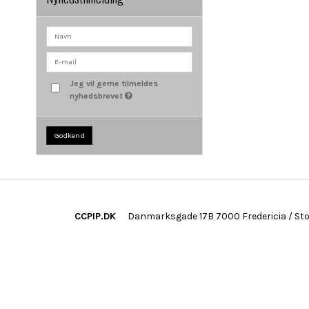
Jeg vil gerne tilmeldes
nyhedsbrevet
Godkend
CCPIP.DK
Danmarksgade 17B 7000 Fredericia / St