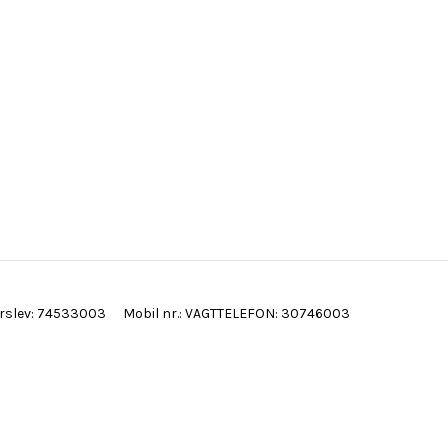
erslev: 74533003
Mobil nr.
:
VAGTTELEFON: 30746003