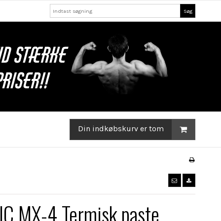
Søg
Din indkøbskurv er tom
C MX-4 Termisk paste