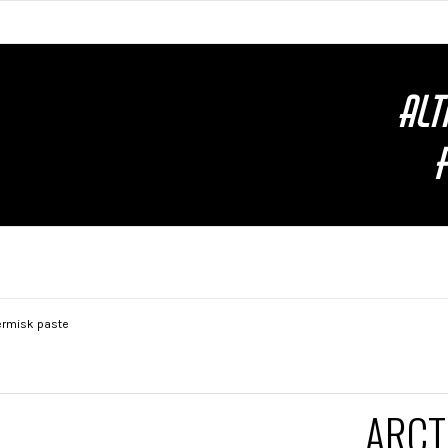
ermisk paste
ARCTI