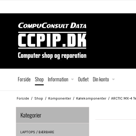
Forside
Shop
Information
Outlet
Din konto
Forside
/
Shop
/
Komponenter
/
Kølekomponenter
/
ARCTIC MX-4 T
Kategorier
LAPTOPS / BÆRBARE