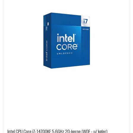
Intel CPU Core i7-14700KF 5.6GHz 20-kerne (WOF - u/ køler)