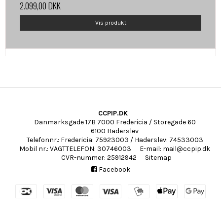
2.099,00 DKK
Vis produkt
CCPIP.DK
Danmarksgade 17B 7000 Fredericia / Storegade 60
6100 Haderslev
Telefonnr.
:
Fredericia: 75923003 / Haderslev: 74533003
Mobil nr.
:
VAGTTELEFON: 30746003
E-mail
:
mail@ccpip.dk
CVR-nummer
:
25912942
Sitemap
Facebook