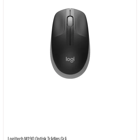
Logitech M190 Optisk Trådløs Grå