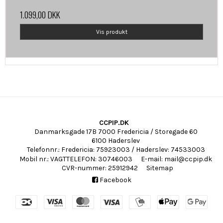
1.099,00 DKK
Vis produkt
CCPIP.DK
Danmarksgade 17B 7000 Fredericia / Storegade 60
6100 Haderslev
Telefonnr.
:
Fredericia: 75923003 / Haderslev: 74533003
Mobil nr.
:
VAGTTELEFON: 30746003
E-mail
:
mail@ccpip.dk
CVR-nummer
:
25912942
Sitemap
Facebook