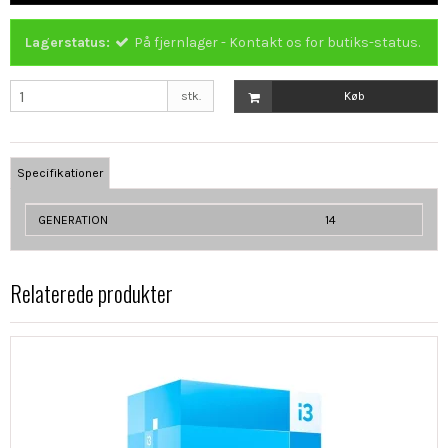
Lagerstatus:
På fjernlager - Kontakt os for butiks-status.
stk.
Køb
Specifikationer
GENERATION
14
Relaterede produkter