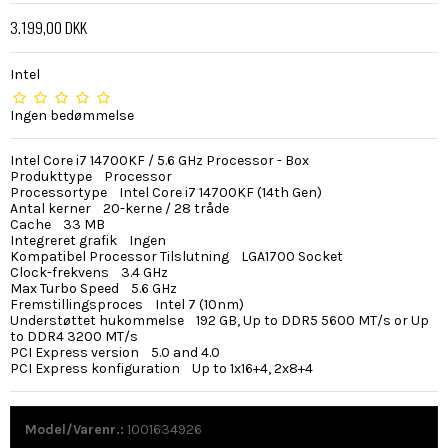
3.199,00 DKK
Intel
Ingen bedømmelse
Intel Core i7 14700KF / 5.6 GHz Processor - Box
Produkttype Processor
Processortype Intel Core i7 14700KF (14th Gen)
Antal kerner 20-kerne / 28 tråde
Cache 33 MB
Integreret grafik Ingen
Kompatibel Processor Tilslutning LGA1700 Socket
Clock-frekvens 3.4 GHz
Max Turbo Speed 5.6 GHz
Fremstillingsproces Intel 7 (10nm)
Understøttet hukommelse 192 GB, Up to DDR5 5600 MT/s or Up
to DDR4 3200 MT/s
PCI Express version 5.0 and 4.0
PCI Express konfiguration Up to 1x16+4, 2x8+4
Model/Varenr.:
1001634926