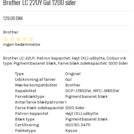
Brother LC 22UY Gul 1200 sider
129,00 DKK
Brother
Ingen bedømmelse
Brother LC-22UY. Patron kapacitet: Højt (XL) udbytte, Colour ink
type: Pigmentbaseret blæk, Farve blæk sidekapacitet: 1200 Sider
Type
Original
Udskrivning af farver
Gul
Mærke kompatibilitet
Brother
Kapabilitet
DCP-J785DW, MFC-J985DW
Farveblæktype
Pigmentbaseret blæk
Antal farve blækpatroner
1
Farve blæk sidekapacitet
1200 Sider
Patron kapacitet
Højt (XL) udbytte
Blæk type
Pigmentbaseret blæk
Certificering
ISO/IEC 24711
Pakketype
Kasse