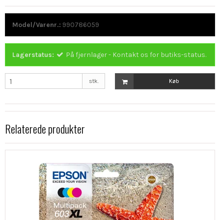
Model/Varenr.:
990786059
Lagerstatus:
På fjernlager - Kontakt os for butiks-status.
stk.
Køb
Relaterede produkter