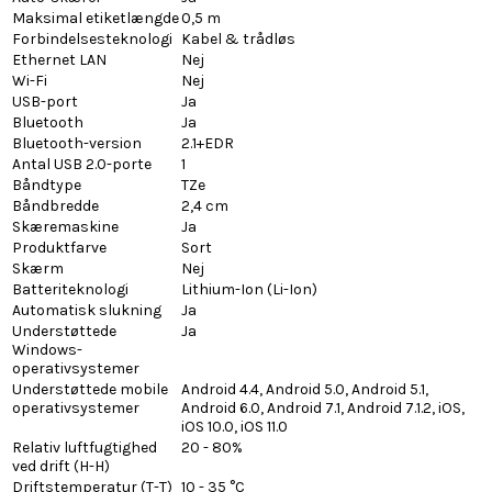
Maksimal etiketlængde
0,5 m
Forbindelsesteknologi
Kabel & trådløs
Ethernet LAN
Nej
Wi-Fi
Nej
USB-port
Ja
Bluetooth
Ja
Bluetooth-version
2.1+EDR
Antal USB 2.0-porte
1
Båndtype
TZe
Båndbredde
2,4 cm
Skæremaskine
Ja
Produktfarve
Sort
Skærm
Nej
Batteriteknologi
Lithium-Ion (Li-Ion)
Automatisk slukning
Ja
Understøttede
Ja
Windows-
operativsystemer
Understøttede mobile
Android 4.4, Android 5.0, Android 5.1,
operativsystemer
Android 6.0, Android 7.1, Android 7.1.2, iOS,
iOS 10.0, iOS 11.0
Relativ luftfugtighed
20 - 80%
ved drift (H-H)
Driftstemperatur (T-T)
10 - 35 °C