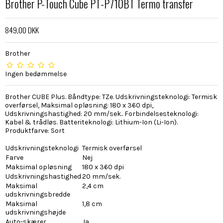
Brother P-Touch Cube PT-P710BT Termo transfer
849,00 DKK
Brother
Ingen bedømmelse
Brother CUBE Plus. Båndtype: TZe. Udskrivningsteknologi: Termisk
overførsel, Maksimal opløsning: 180 x 360 dpi,
Udskrivningshastighed: 20 mm/sek.. Forbindelsesteknologi:
Kabel & trådløs. Batteriteknologi: Lithium-Ion (Li-Ion).
Produktfarve: Sort
Udskrivningsteknologi
Termisk overførsel
Farve
Nej
Maksimal opløsning
180 x 360 dpi
Udskrivningshastighed
20 mm/sek.
Maksimal
2,4 cm
udskrivningsbredde
Maksimal
1,8 cm
udskrivningshøjde
Auto-skærer
Ja