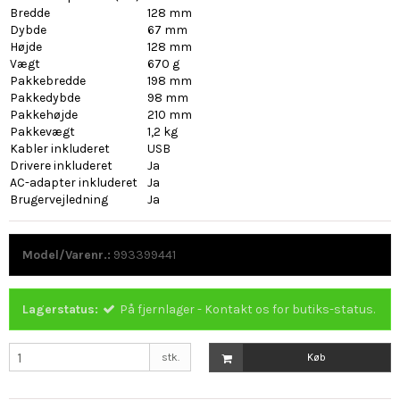
Bredde
128 mm
Dybde
67 mm
Højde
128 mm
Vægt
670 g
Pakkebredde
198 mm
Pakkedybde
98 mm
Pakkehøjde
210 mm
Pakkevægt
1,2 kg
Kabler inkluderet
USB
Drivere inkluderet
Ja
AC-adapter inkluderet
Ja
Brugervejledning
Ja
Model/Varenr.:
993399441
Lagerstatus:
På fjernlager - Kontakt os for butiks-status.
stk.
Køb